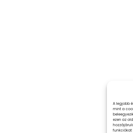
A legjobb 
mint a coo
beleegyezi
ezen az ol
hozzájárul
funkciókat