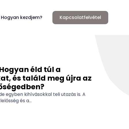
Hogyan kezdjem?
Kapcsolatfelvétel
 Hogyan éld túl a
, és találd meg újra az
lőségedben?
e egyben kihívásokkal teli utazás is. A
elősség és a...