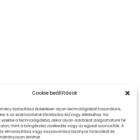
Cookie beállítások
élmény biztosítása érdekében olyan technológiákat használunk,
kie-k az eszközadatok tárolására és/vagy eléréséhez. Ha
k ezekbe a technológiákba, akkor olyan adatokat dolgozhatunk fel
dalon, mint a böngészési viselkedés vagy az egyedi azonosítók. A
ás elmulasztása vagy visszavonása bizonyos funkciókat és
 hátrányosan érinthet.