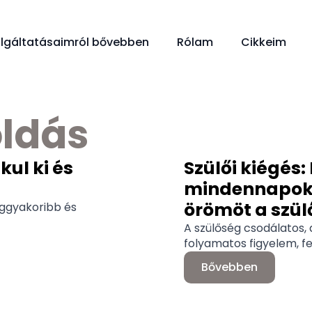
lgáltatásaimról bővebben
Rólam
Cikkeim
ldás
kul ki és
Szülői kiégés:
mindennapokat
örömöt a szü
eggyakoribb és
A szülőség csodálatos, d
folyamatos figyelem, fel
Bővebben